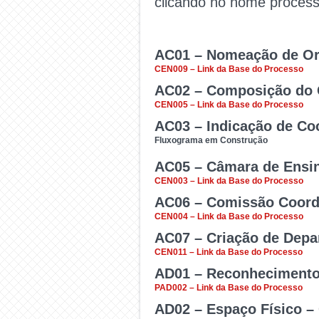
clicando no nome proces
AC01 – Nomeação de Or
CEN009 – Link da Base do Processo
AC02 – Composição do 
Nomear professores para 
CEN005 – Link da Base do Processo
AC03 – Indicação de Co
Eleger Membros Represen
Fluxograma em Construção
AC05 – Câmara de Ensin
Utilizado para indicar co
CEN003 – Link da Base do Processo
AC06 – Comissão Coorde
Instrumento institucio
CEN004 – Link da Base do Processo
por meio de portaria ou a
AC07 – Criação de Depa
Processo aberto por CC
CEN011 – Link da Base do Processo
AD01 – Reconhecimento 
Utilizado quando é necess
PAD002 – Link da Base do Processo
AD02 – Espaço Físico – 