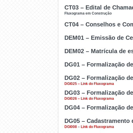
esportivas por um período
CT03 – Edital de Cham
Inscrição no Processo d
Fluxograma em Construção
CT04 – Conselhos e Co
Deliberação sobre a publ
DEM01 – Emissão de Cer
culturais.
Deliberação sobre quest
DEM02 – Matrícula de e
Comissões.
Emissão de Certificado d
DG01 – Formalização de
Utilizado para realizar m
DG02 – Formalização de
Usar para formalizar Con
DGI025 – Link do Fluxograma
DG03 – Formalização de
Usar para formalizar Con
DGI026 – Link do Fluxograma
DG04 – Formalização de
Formalização de Acordo 
DG05 – Cadastramento d
Usar para formalizar Con
DGI008 – Link do Fluxograma