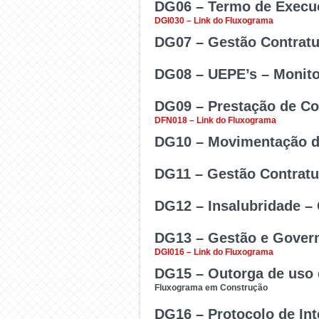
DG06 – Termo de Execuç
Cadastramento de Usuári
DGI030 – Link do Fluxograma
documentos produzidos n
DG07 – Gestão Contratu
Instrumento por meio do 
DG08 – UEPE’s – Monit
integrantes dos Orçamen
Usar para fiscalização a
interesse da unidade orça
DG09 – Prestação de Co
obra.
Promover a avaliação e
DFN018 – Link do Fluxograma
Pesquisa e Extensão – U
DG10 – Movimentação d
Realização de prestação 
DG11 – Gestão Contratu
Processo para abertura d
DG12 – Insalubridade –
Juntar os documentos com
DG13 – Gestão e Govern
Análise do pagamento da
DGI016 – Link do Fluxograma
obra.
DG15 – Outorga de uso 
Utilizado para atendime
Fluxograma em Construção
como para atendimento às 
DG16 – Protocolo de In