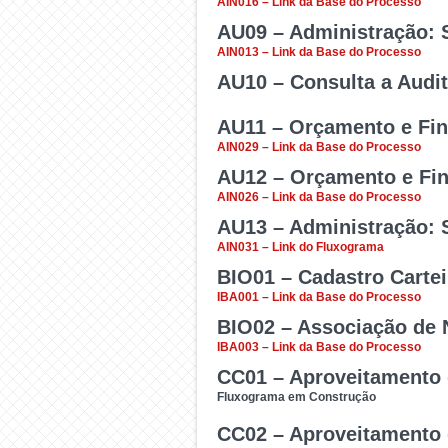
AIN016 – Link da Base do Processo
AIN.
de 4 (quatro) anos. Proc
AU09 – Administração: 
Verificar se as medi
AIN013 – Link da Base do Processo
recomendações emitidas
AU10 – Consulta a Audit
Tem como objetivo verific
medidas foram suficiente
AU11 – Orçamento e Fin
privados, na utilização de
Utilizado para buscar inst
adotados.
AIN029 – Link da Base do Processo
AU12 – Orçamento e Fin
Reunir dados e informaç
AIN026 – Link da Base do Processo
levantamento consiste
AU13 – Administração: S
Emitir opinião geral da 
AIN031 – Link do Fluxograma
cooperação em alguma e
CGU nº 05/2021, com base
BIO01 – Cadastro Cartei
desenvolvidos pelo orgão 
É o documento utilizado
IBA001 – Link da Base do Processo
do Plano Anual de Auditor
documentos, informaçõ
BIO02 – Associação de N
Processo para criação/con
IBA003 – Link da Base do Processo
desenvolvimento dos trab
CC01 – Aproveitamento 
Processo de solicitação d
Fluxograma em Construção
CC02 – Aproveitamento 