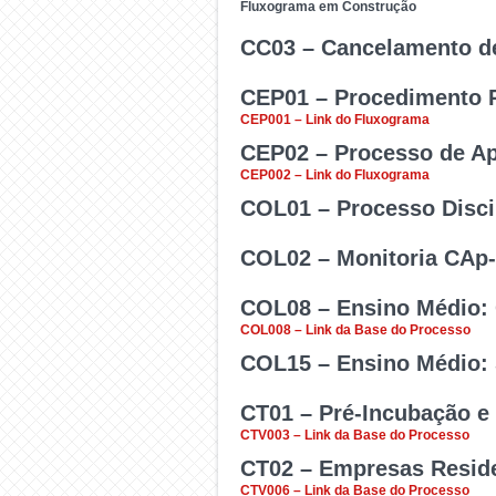
Processo das Comissões 
Fluxograma em Construção
aos centros acadêmicos.
CC03 – Cancelamento de
Processo das Comissões 
CEP01 – Procedimento P
aos centros acadêmicos.
Será utilizado pelas 
CEP001 – Link do Fluxograma
necessário solicitar o c
CEP02 – Processo de Ap
Nos termos da Resoluçã
CEP002 – Link do Fluxograma
matricula.
11/2016/CONSU/UFV, o pro
COL01 – Processo Disci
Nos termos da Resoluçã
autoria objetos de denúnci
COL02 – Monitoria CAp-
11/2016/CONSU/UFV, o proc
Processo para tratar de q
procedimento preliminar e
COL08 – Ensino Médio: 
Processos de solicitaç
COL008 – Link da Base do Processo
estruturação da document
COL15 – Ensino Médio: S
Processos encaminhamento
CT01 – Pré-Incubação e
tramitação e aprovação n
Cumprir o art. 54 do re
CTV003 – Link da Base do Processo
Médica da UFV, dos est
CT02 – Empresas Resid
Utilizado para Inscrição 
CTV006 – Link da Base do Processo