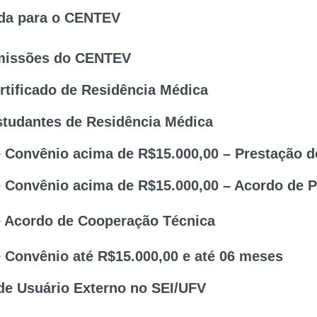
 superior a 60 dias.
ada para o CENTEV
e Seleção de Empresas para Instalação no tecnoP
missões do CENTEV
icação de editais de convocação de empreendimento
tificado de Residência Médica
ões diversas dos Conselhos Administrativo e F
studantes de Residência Médica
e Residência Médica.
 Convênio acima de R$15.000,00 – Prestação d
atrícula dos estudantes do curso de Medicina na R
 Convênio acima de R$15.000,00 – Acordo de P
vênio acima de R$15.000,00 do tipo Prestação de 
 Acordo de Cooperação Técnica
vênio acima de R$15.000,00 do Tipo Acordo de Par
 Convênio até R$15.000,00 e até 06 meses
de Cooperação Técnica.
e Usuário Externo no SEI/UFV
vênio abaixo de R$15.000,00 e até 06 meses.