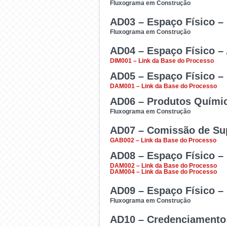
O objetivo desse proc
Fluxograma em Construção
confrontações.
AD03 – Espaço Físico – 
Demandas relacionadas 
Fluxograma em Construção
terceiros.
AD04 – Espaço Físico –
Demandas relacionadas ao
DIM001 – Link da Base do Processo
AD05 – Espaço Físico – 
Usar para ampliar e/ou re
DAM001 – Link da Base do Processo
AD06 – Produtos Químic
Avaliação de plantio, cor
Fluxograma em Construção
AD07 – Comissão de Su
Responsabilidade técnic
GAB002 – Link da Base do Processo
controlados pelo Exércit
AD08 – Espaço Físico –
Processo aberto por CC
DAM002 – Link da Base do Processo
DAM004 – Link da Base do Processo
AD09 – Espaço Físico – 
Usar para tramitar solic
Fluxograma em Construção
licenciamento ambiental a 
AD10 – Credenciamento 