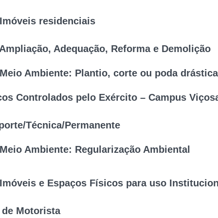
esso é subsidiar a assinatura do Reitor(a)
Imóveis residenciais
aos imóveis da Vila Giannetti e demais espaç
 Ampliação, Adequação, Reforma e Demolição
s imóveis residenciais.
Meio Ambiente: Plantio, corte ou poda drástic
formar espaço físico.
os Controlados pelo Exército – Campus Viços
te ou poda drástica de árvore na UFV.
porte/Técnica/Permanente
a pela solicitação de compra, recebimento e d
o no Campus Viçosa.
 Meio Ambiente: Regularização Ambiental
A, CCB, CCE e CCH.
Imóveis e Espaços Físicos para uso Institucion
itações e documentos relacionados a relatórios, p
nível municipal, estadual e federal (exceto para s
de Motorista