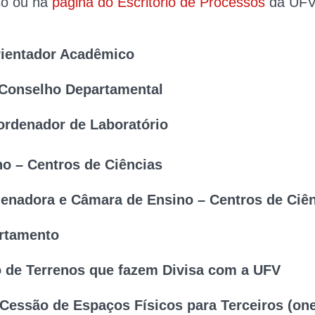
so ou na
página do Escritório de Processos
da UFV
ientador Acadêmico
Conselho Departamental
orientação acadêmica dos alunos.
ordenador de Laboratório
tatntes de Classe no Conselho Departamental.
o – Centros de Ciências
ordenador para laboratórios da UFV.
nadora e Câmara de Ensino – Centros de Ciê
nal para nomear coordenadores e membros das C
tos.
rtamento
A, CCB, CCE e CCH.
de Terrenos que fazem Divisa com a UFV
ário criar novos departamentos na UFV, vinculados
Cessão de Espaços Físicos para Terceiros (on