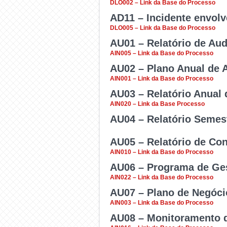
Demandas relacionadas a
plantio de árvores).
DLO002 – Link da Base do Processo
unidades da UFV.
AD11 – Incidente envolv
Credenciamento de motorist
DLO005 – Link da Base do Processo
AU01 – Relatório de Audi
Usar para comunicação de
AIN005 – Link da Base do Processo
AU02 – Plano Anual de A
Obtenção e análise de ev
AIN001 – Link da Base do Processo
sobre um objeto de audito
AU03 – Relatório Anual 
Definir os trabalhos de 
AIN020 – Link da Base Processo
Processo aberto somente 
AU04 – Relatório Semest
Informações sobre a exe
AU05 – Relatório de Con
auditoria. Processo abert
Comunicar as informaçõ
AIN010 – Link da Base do Processo
semestre de cada exercíc
AU06 – Programa de Ge
Assessoramento, aconse
AIN022 – Link da Base do Processo
Superior com a finalidad
AU07 – Plano de Negócio
Promover a avaliação e a
AIN003 – Link da Base do Processo
eficácia e da eficiência 
AU08 – Monitoramento 
Apresentar o planejamento